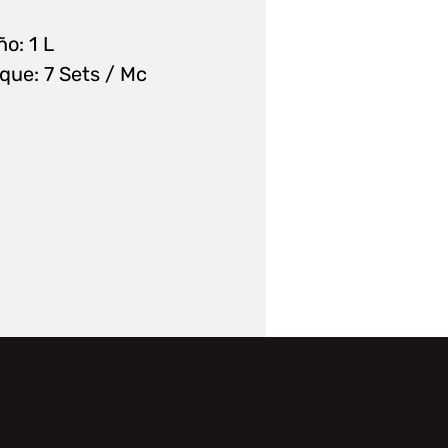
ño:
1 L
que:
7 Sets / Mc