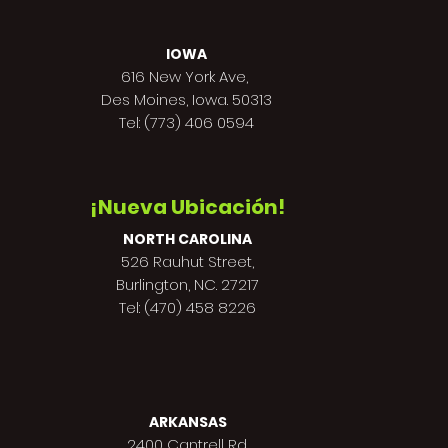
IOWA
616 New York Ave,
Des Moines,
Iowa. 50313
Tel: (773) 406 0594
¡Nueva Ubicación!
NORTH CAROLINA
526 Rauhut Street,
Burlington, NC. 27217
Tel: (470) 458 8226
ARKANSAS
2400 Cantrell Rd.