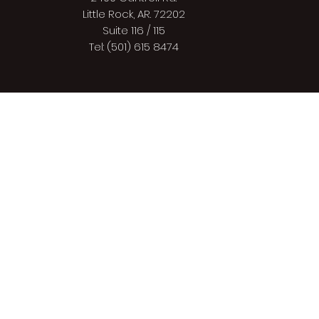
Little Rock, AR. 72202
Suite 116 / 115
Tel: (501) 615 8474