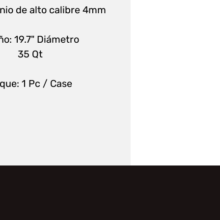
nio de alto calibre 4mm
ño:
19.7" Diámetro
5 Qt
que:
1 Pc / Case